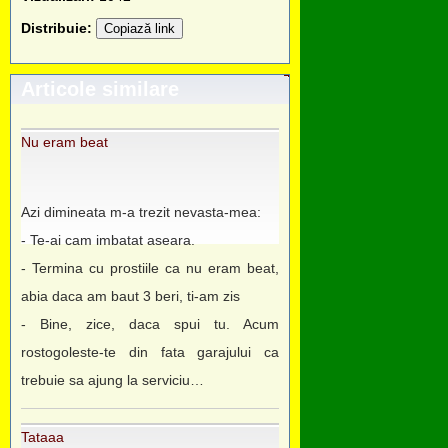
Distribuie:
Copiază link
Articole similare
Nu eram beat
Azi dimineata m-a trezit nevasta-mea:
- Te-ai cam imbatat aseara.
- Termina cu prostiile ca nu eram beat,
abia daca am baut 3 beri, ti-am zis
- Bine, zice, daca spui tu. Acum
rostogoleste-te din fata garajului ca
trebuie sa ajung la serviciu…
Tataaa