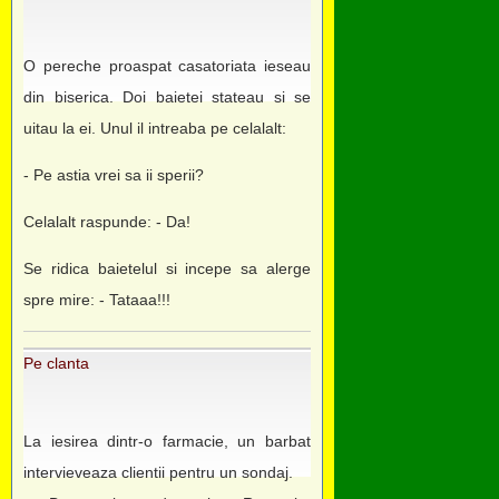
O pereche proaspat casatoriata ieseau
din biserica. Doi baietei stateau si se
uitau la ei. Unul il intreaba pe celalalt:
- Pe astia vrei sa ii sperii?
Celalalt raspunde: - Da!
Se ridica baietelul si incepe sa alerge
spre mire: - Tataaa!!!
Pe clanta
La iesirea dintr-o farmacie, un barbat
intervieveaza clientii pentru un sondaj.