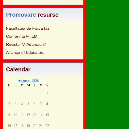
Promovare
resurse
Facultatea de Fizica Iasi
Conferinta FTEM
Revista "V. Adamachi"
Alliance of Educators
Calendar
August - 2026
D
L
M
M
J
V
S
1
2
3
4
5
6
7
8
9
10
11
12
13
14
15
16
17
18
19
20
21
22