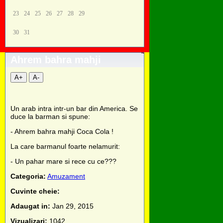
23
24
25
26
27
28
29
30
31
Ahrem bahra mahji
A+
A-
Un arab intra intr-un bar din America. Se
duce la barman si spune:
- Ahrem bahra mahji Coca Cola !
La care barmanul foarte nelamurit:
- Un pahar mare si rece cu ce???
Categoria:
Amuzament
Cuvinte cheie:
Adaugat in:
Jan 29, 2015
Vizualizari:
1042