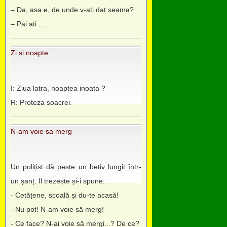
– Da, asa e, de unde v-ati dat seama?
– Pai ati .....
Zi si noapte
I: Ziua latra, noaptea inoata ?
R: Proteza soacrei.
N-am voie sa merg
Un polițist dă peste un bețiv lungit într-
un șanț. Il trezește și-i spune:
- Cetățene, scoală și du-te acasă!
- Nu pot! N-am voie să merg!
- Ce face? N-ai voie să mergi...? De ce?