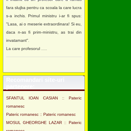
fara slujba pentru ca scoala la care lucra
s-a inchis. Primul ministru i-ar fi spus:
"Lasa, ai o meserie extraordinara! Si eu,
daca n-as fi prim-ministru, as trai din
invatamant".
La care profesorul .....
Recomandari site-uri
partenere:
SFANTUL IOAN CASIAN :: Pateric
romanesc
Pateric romanesc :: Pateric romanesc
MOSUL GHEORGHE LAZAR :: Pateric
romanesc