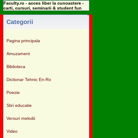
Faculty.ro - acces liber la cunoastere -
carti, cursuri, seminarii & student fun
Categorii
Pagina principala
Amuzament
Biblioteca
Dictionar Tehnic En-Ro
Poezie
Stiri educatie
Versuri melodii
Video