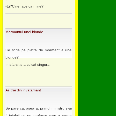
-Ei?Cine face ca mine?
Mormantul unei blonde
Ce scrie pe piatra de mormant a unei
blonde?
In sfarsit s-a culcat singura.
As trai din invatamant
Se pare ca, aseara, primul ministru s-ar
fi intalnit cu un profesor care a ramas