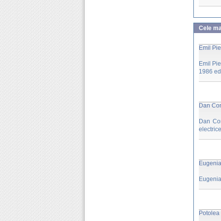
Cele mai
Emil Pie
Emil Pie
1986 edi
Dan Coms
Dan Coms
electric
Eugenia 
Eugenia 
Potolea E