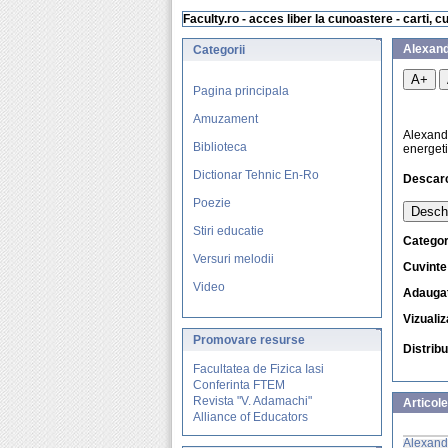
Faculty.ro - acces liber la cunoastere - carti, c
Alexand
Categorii
A+
Pagina principala
Amuzament
Alexandr
Biblioteca
energeti
Dictionar Tehnic En-Ro
Descar
Poezie
Deschi
Stiri educatie
Categor
Versuri melodii
Cuvinte
Video
Adaugat
Vizualiz
Promovare
resurse
Distrib
Facultatea de Fizica Iasi
Conferinta FTEM
Revista "V. Adamachi"
Articole
Alliance of Educators
Alexandr