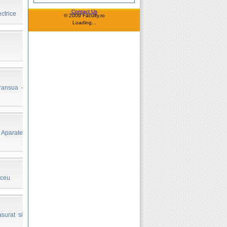
Contact Us
ectrice
© 2009 Faculty.ro
Loading...
ransua -
 Aparate
iceu
surat si