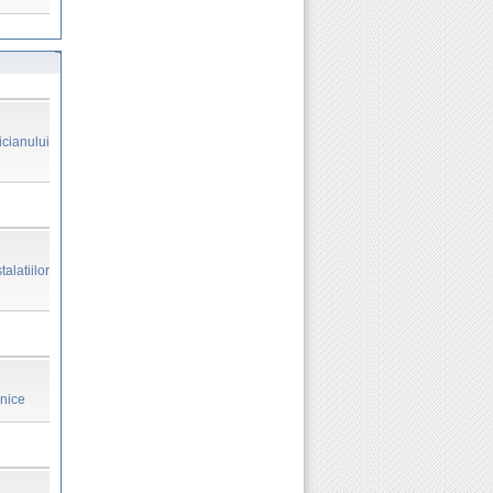
icianului
alatiilor
onice