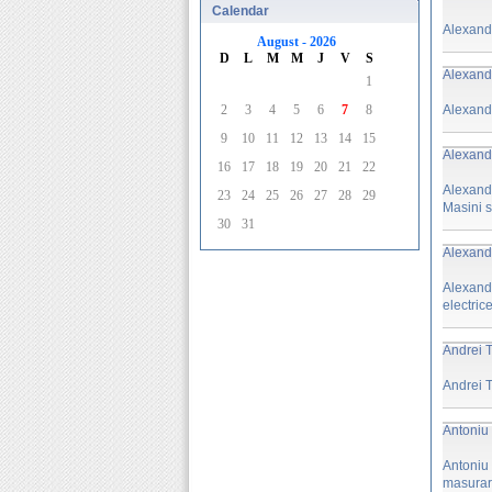
Calendar
Alexandr
August - 2026
D
L
M
M
J
V
S
Alexandr
1
2
3
4
5
6
7
8
Alexandr
9
10
11
12
13
14
15
Alexandr
16
17
18
19
20
21
22
Alexand
23
24
25
26
27
28
29
Masini s
30
31
Alexandr
Alexand
electric
Andrei T
Andrei T
Antoniu 
Antoniu
masurari