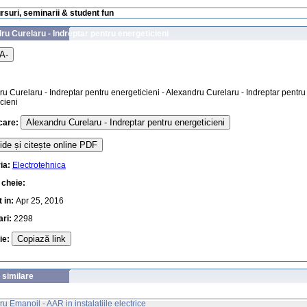
ursuri, seminarii & student fun
ru Curelaru - Indreptar pentru energeticieni
A-
u Curelaru - Indreptar pentru energeticieni - Alexandru Curelaru - Indreptar pentru
cieni
Alexandru Curelaru - Indreptar pentru energeticieni
care:
de și citește online PDF
ia:
Electrotehnica
 cheie:
 in:
Apr 25, 2016
ari:
2298
Copiază link
uie:
 similare
u Emanoil - AAR in instalatiile electrice