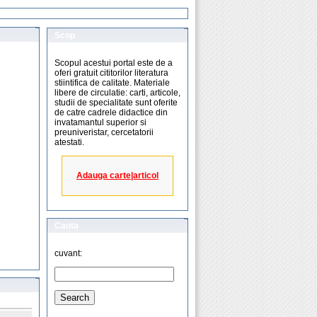
Scop
Scopul acestui portal este de a
oferi gratuit cititorilor literatura
stiintifica de calitate. Materiale
libere de circulatie: carti, articole,
studii de specialitate sunt oferite
de catre cadrele didactice din
invatamantul superior si
preuniveristar, cercetatorii
atestati.
Adauga carte|articol
Cauta
cuvant: