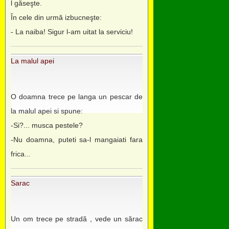
l găseşte.
În cele din urmă izbucneşte:
- La naiba! Sigur l-am uitat la serviciu!
La malul apei
O doamna trece pe langa un pescar de
la malul apei si spune:
-Si?... musca pestele?
-Nu doamna, puteti sa-l mangaiati fara
frica...
Sarac
Un om trece pe stradă , vede un sărac