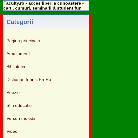
Faculty.ro - acces liber la cunoastere -
carti, cursuri, seminarii & student fun
Categorii
Pagina principala
Amuzament
Biblioteca
Dictionar Tehnic En-Ro
Poezie
Stiri educatie
Versuri melodii
Video