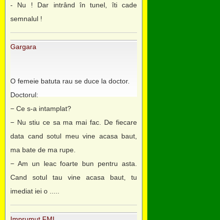
- Nu ! Dar intrând în tunel, îti cade
semnalul !
Gargara
O femeie batuta rau se duce la doctor.
Doctorul:
− Ce s-a intamplat?
− Nu stiu ce sa ma mai fac. De fiecare
data cand sotul meu vine acasa baut,
ma bate de ma rupe.
− Am un leac foarte bun pentru asta.
Cand sotul tau vine acasa baut, tu
imediat iei o .....
Imprumut FMI