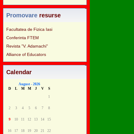
Promovare
resurse
Facultatea de Fizica Iasi
Conferinta FTEM
Revista "V. Adamachi"
Alliance of Educators
Calendar
August - 2026
D
L
M
M
J
V
S
1
2
3
4
5
6
7
8
9
10
11
12
13
14
15
16
17
18
19
20
21
22