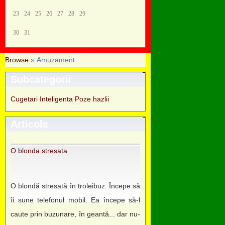
23
24
25
26
27
28
29
30
31
Browse
» Amuzament
Subcategorii
Cugetari
Inteligenta
Poze hazlii
Articole
O blonda stresata
O blondă stresată în troleibuz. Începe să
îi sune telefonul mobil. Ea începe să-l
caute prin buzunare, în geantă... dar nu-