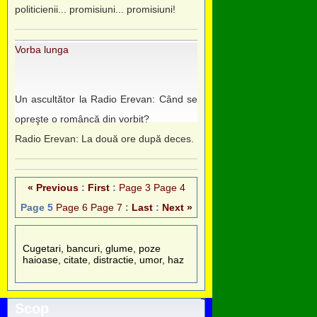
politicienii... promisiuni... promisiuni!
Vorba lunga
Un ascultător la Radio Erevan: Când se
opreşte o româncă din vorbit?
Radio Erevan: La două ore după deces.
« Previous
:
First
:
Page 3
Page 4
Page 5
Page 6
Page 7
:
Last
:
Next »
Cugetari, bancuri, glume, poze
haioase, citate, distractie, umor, haz
Scop