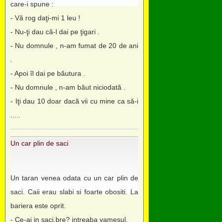
care-i spune :
- Vă rog daţi-mi 1 leu !
- Nu-ţi dau că-l dai pe ţigari .
- Nu domnule , n-am fumat de 20 de ani
.
- Apoi îl dai pe băutura .
- Nu domnule , n-am băut niciodată .
- Iţi dau 10 doar dacă vii cu mine ca să-i
.....
Un car plin de saci
Un taran venea odata cu un car plin de
saci. Caii erau slabi si foarte obositi. La
bariera este oprit.
- Ce-ai in saci,bre? intreaba vamesul.