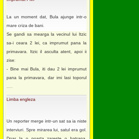
La un moment dat, Bula ajunge intr-o
mare criza de bani.
Se gandi sa mearga la vecinul lui Itzic
sa-i ceara 2 lei, ca imprumut pana la
primavara. Itzic il asculta atent, apoi ii
zise:
- Bine mai Bula, iti dau 2 lei imprumut
pana la primavara, dar imi lasi toporul
.....
Limba engleza
Un reporter merge intr-un sat sa ia niste
interviuri. Spre mirarea lui, satul era gol.
Doar la o poarta zareste o batrana.