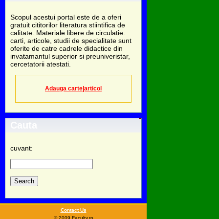
Scopul acestui portal este de a oferi
gratuit cititorilor literatura stiintifica de
calitate. Materiale libere de circulatie:
carti, articole, studii de specialitate sunt
oferite de catre cadrele didactice din
invatamantul superior si preuniveristar,
cercetatorii atestati.
Adauga carte|articol
Cauta
cuvant:
Contact Us
© 2009 Faculty.ro