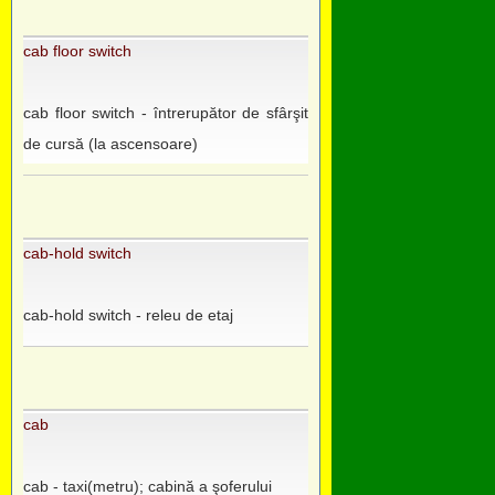
cab floor switch
cab floor switch - întrerupător de sfârşit
de cursă (la ascensoare)
cab-hold switch
cab-hold switch - releu de etaj
cab
cab - taxi(metru); cabină a şoferului