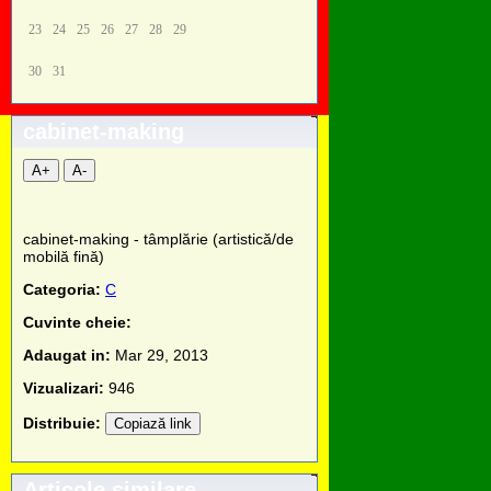
23
24
25
26
27
28
29
30
31
cabinet-making
A+
A-
cabinet-making - tâmplărie (artistică/de
mobilă fină)
Categoria:
C
Cuvinte cheie:
Adaugat in:
Mar 29, 2013
Vizualizari:
946
Distribuie:
Copiază link
Articole similare