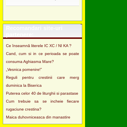
Recomandari site-uri
partenere:
Ce înseamnă literele IC XC / NI KA ?
Cand, cum si in ce perioada se poate
consuma Aghiasma Mare?
„Vesnica pomenire!”
Reguli pentru crestinii care merg
duminica la Biserica
Puterea celor 40 de liturghii si parastase
Cum trebuie sa se incheie fiecare
rugaciune crestina?
Maica duhovniceasca din manastire