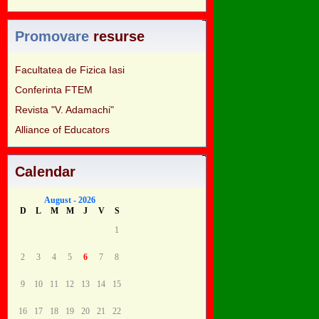
Promovare
resurse
Facultatea de Fizica Iasi
Conferinta FTEM
Revista "V. Adamachi"
Alliance of Educators
Calendar
August - 2026
D
L
M
M
J
V
S
1
2
3
4
5
6
7
8
9
10
11
12
13
14
15
16
17
18
19
20
21
22