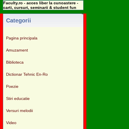
Faculty.ro - acces liber la cunoastere -
carti, cursuri, seminarii & student fun
Categorii
Pagina principala
Amuzament
Biblioteca
Dictionar Tehnic En-Ro
Poezie
Stiri educatie
Versuri melodii
Video