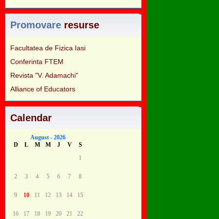
Promovare
resurse
Facultatea de Fizica Iasi
Conferinta FTEM
Revista "V. Adamachi"
Alliance of Educators
Calendar
August - 2026
D
L
M
M
J
V
S
1
2
3
4
5
6
7
8
9
10
11
12
13
14
15
16
17
18
19
20
21
22