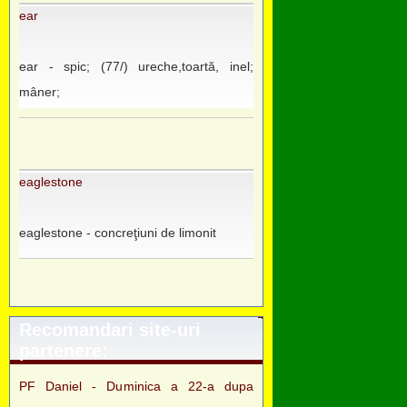
ear
ear - spic; (77/) ureche,toartă, inel;
mâner;
eaglestone
eaglestone - concreţiuni de limonit
Recomandari site-uri
partenere:
PF Daniel - Duminica a 22-a dupa