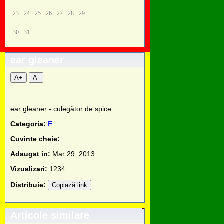
23
24
25
26
27
28
29
30
31
ear gleaner
A+
A-
ear gleaner - culegător de spice
Categoria:
E
Cuvinte cheie:
Adaugat in:
Mar 29, 2013
Vizualizari:
1234
Distribuie:
Copiază link
Articole similare