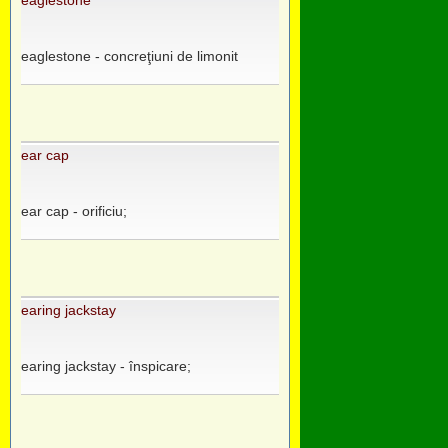
eaglestone
eaglestone - concreţiuni de limonit
ear cap
ear cap - orificiu;
earing jackstay
earing jackstay - înspicare;