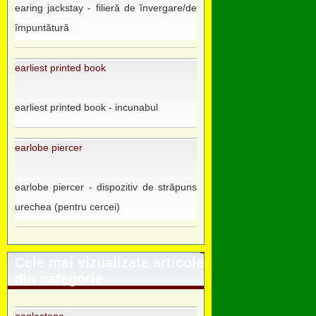
earing jackstay - filieră de învergare/de
împuntătură
earliest printed book
earliest printed book - incunabul
earlobe piercer
earlobe piercer - dispozitiv de străpuns
urechea (pentru cercei)
Cele mai vizualizate articole
din categorie