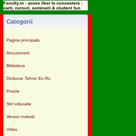
Faculty.ro - acces liber la cunoastere -
carti, cursuri, seminarii & student fun
Categorii
Pagina principala
Amuzament
Biblioteca
Dictionar Tehnic En-Ro
Poezie
Stiri educatie
Versuri melodii
Video