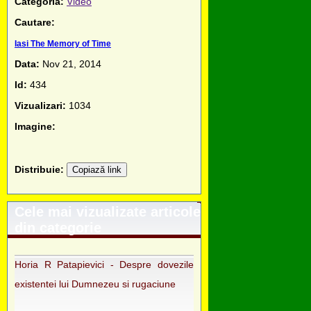
Categoria:
Video
Cautare:
Iasi The Memory of Time
Data:
Nov 21, 2014
Id:
434
Vizualizari:
1034
Imagine:
Distribuie:
Copiază link
Cele mai vizualizate articole
din categorie
Horia R Patapievici - Despre dovezile
existentei lui Dumnezeu si rugaciune