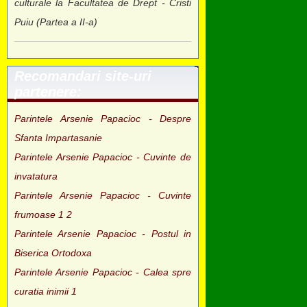
culturale la Facultatea de Drept - Cristi
Puiu (Partea a II-a)
Recomandari site-uri
partenere:
Parintele Arsenie Papacioc - Despre
Sfanta Impartasanie
Parintele Arsenie Papacioc - Cuvinte de
invatatura
Parintele Arsenie Papacioc - Cuvinte
frumoase 1 2
Parintele Arsenie Papacioc - Postul in
Biserica Ortodoxa
Parintele Arsenie Papacioc - Calea spre
curatia inimii 1