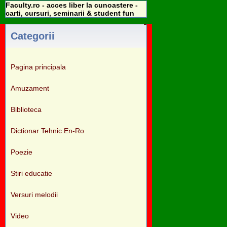
Faculty.ro - acces liber la cunoastere -
carti, cursuri, seminarii & student fun
Categorii
Pagina principala
Amuzament
Biblioteca
Dictionar Tehnic En-Ro
Poezie
Stiri educatie
Versuri melodii
Video