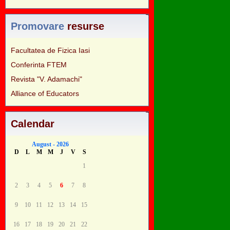
Promovare
resurse
Facultatea de Fizica Iasi
Conferinta FTEM
Revista "V. Adamachi"
Alliance of Educators
Calendar
August - 2026
D
L
M
M
J
V
S
1
2
3
4
5
6
7
8
9
10
11
12
13
14
15
16
17
18
19
20
21
22