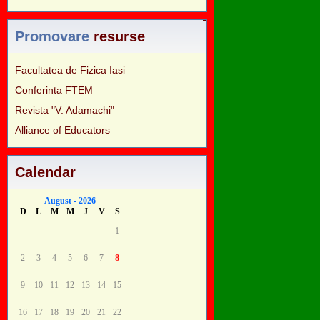
Promovare
resurse
Facultatea de Fizica Iasi
Conferinta FTEM
Revista "V. Adamachi"
Alliance of Educators
Calendar
August - 2026
D
L
M
M
J
V
S
1
2
3
4
5
6
7
8
9
10
11
12
13
14
15
16
17
18
19
20
21
22