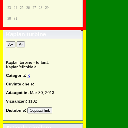
23
24
25
26
27
28
29
30
31
Kaplan turbine
A+
A-
Kaplan turbine - turbină
Kaplan/elicoidală
Categoria:
K
Cuvinte cheie:
Adaugat in:
Mar 30, 2013
Vizualizari:
1182
Distribuie:
Copiază link
Articole similare