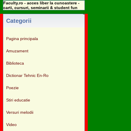
Faculty.ro - acces liber la cunoastere -
carti, cursuri, seminarii & student fun
Categorii
Pagina principala
Amuzament
Biblioteca
Dictionar Tehnic En-Ro
Poezie
Stiri educatie
Versuri melodii
Video