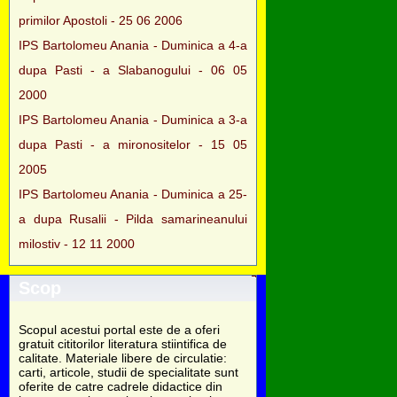
primilor Apostoli - 25 06 2006
IPS Bartolomeu Anania - Duminica a 4-a
dupa Pasti - a Slabanogului - 06 05
2000
IPS Bartolomeu Anania - Duminica a 3-a
dupa Pasti - a mironositelor - 15 05
2005
IPS Bartolomeu Anania - Duminica a 25-
a dupa Rusalii - Pilda samarineanului
milostiv - 12 11 2000
Scop
Scopul acestui portal este de a oferi
gratuit cititorilor literatura stiintifica de
calitate. Materiale libere de circulatie:
carti, articole, studii de specialitate sunt
oferite de catre cadrele didactice din