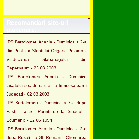
Recomandari site-uri
partenere:
IPS Bartolomeu Anania - Duminica a 2-a
din Post - a Sfantului Grigorie Palama -
Vindecarea Slabanogului din
Capernaum - 23 03 2003
IPS Bartolomeu Anania - Duminica
lasatului sec de carne - a Infricosatoarei
Judecati - 02 03 2003
IPS Bartolomeu - Duminica a 7-a dupa
Pasti - a Sf. Parinti de la Sinodul I
Ecumenic - 12 06 1994
IPS Bartolomeu Anania - Duminica a 2-a
dupa Rusali - a Sf. Romani - Chemarea