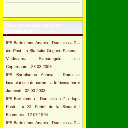
Recomandari site-uri
partenere:
IPS Bartolomeu Anania - Duminica a 2-a
din Post - a Sfantului Grigorie Palama -
Vindecarea Slabanogului din
Capernaum - 23 03 2003
IPS Bartolomeu Anania - Duminica
lasatului sec de carne - a Infricosatoarei
Judecati - 02 03 2003
IPS Bartolomeu - Duminica a 7-a dupa
Pasti - a Sf. Parinti de la Sinodul I
Ecumenic - 12 06 1994
IPS Bartolomeu Anania - Duminica a 2-a