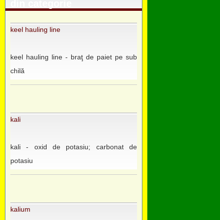
din categorie
keel hauling line
keel hauling line - braţ de paiet pe sub
chilă
kali
kali - oxid de potasiu; carbonat de
potasiu
kalium