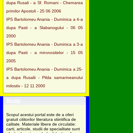
dupa Rusali - a Sf. Romani - Chemarea
primilor Apostoli - 25 06 2006
IPS Bartolomeu Anania - Duminica a 4-a
dupa Pasti - a Slabanogului - 06 05
2000
IPS Bartolomeu Anania - Duminica a 3-a
dupa Pasti - a mironositelor - 15 05
2005
IPS Bartolomeu Anania - Duminica a 25-
a dupa Rusalii - Pilda samarineanului
milostiv - 12 11 2000
Scop
Scopul acestui portal este de a oferi
gratuit cititorilor literatura stiintifica de
calitate. Materiale libere de circulatie:
carti, articole, studii de specialitate sunt