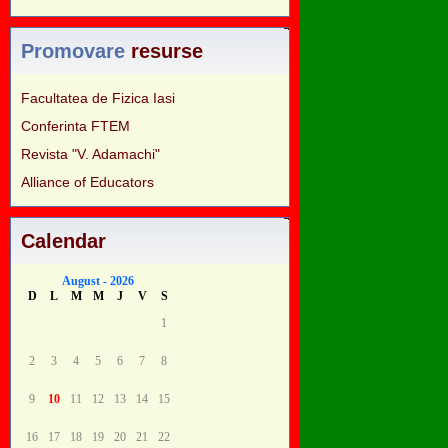
Promovare
resurse
Facultatea de Fizica Iasi
Conferinta FTEM
Revista "V. Adamachi"
Alliance of Educators
Calendar
August - 2026
D
L
M
M
J
V
S
1
2
3
4
5
6
7
8
9
10
11
12
13
14
15
16
17
18
19
20
21
22