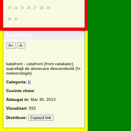
23
24
25
26
27
28
29
30
31
katafront
A+
A-
katafront - catafront (front catabatic);
suprafaţă de alunecare descendentă (în
meteorologie)
Categoria:
K
Cuvinte cheie:
Adaugat in:
Mar 30, 2013
Vizualizari:
932
Distribuie:
Copiază link