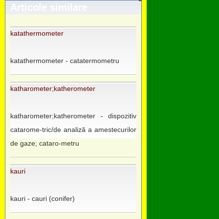
Articole similare
katathermometer
katathermometer - catatermometru
katharometer;katherometer
katharometer;katherometer - dispozitiv
catarome-tric/de analiză a amestecurilor
de gaze; cataro-metru
kauri
kauri - cauri (conifer)