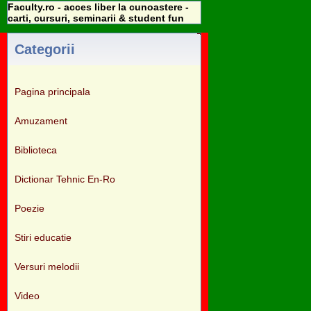
Faculty.ro - acces liber la cunoastere -
carti, cursuri, seminarii & student fun
Categorii
Pagina principala
Amuzament
Biblioteca
Dictionar Tehnic En-Ro
Poezie
Stiri educatie
Versuri melodii
Video