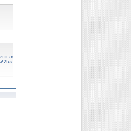
pentru ca
a! Si eu,