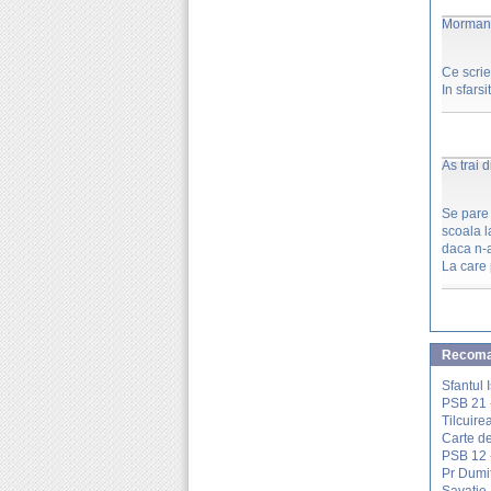
Mormant
Ce scri
In sfarsi
As trai 
Se pare 
scoala l
daca n-a
La care p
Recoman
Sfantul 
PSB 21 -
Tilcuire
Carte de
PSB 12 -
Pr Dumit