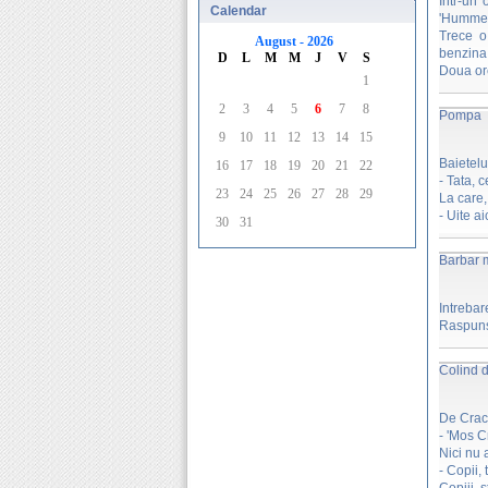
Intr-un
Calendar
'Hummer'
Trece o
August - 2026
benzina.
D
L
M
M
J
V
S
Doua ore.
1
2
3
4
5
6
7
8
Pompa
9
10
11
12
13
14
15
Baietelu
16
17
18
19
20
21
22
- Tata, 
23
24
25
26
27
28
29
La care,
- Uite ai
30
31
Barbar m
Intrebar
Raspuns:
Colind 
De Craci
- 'Mos Cr
Nici nu 
- Copii, 