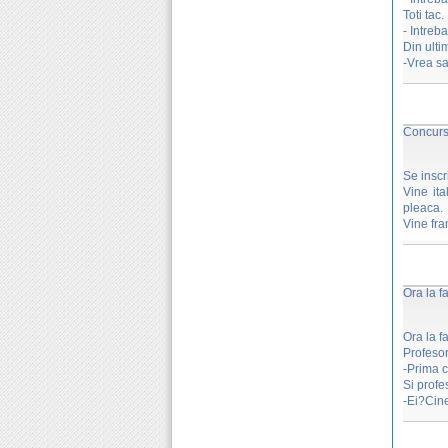
Toti tac.
- Intreb
Din ulti
-Vrea sa 
Concurs 
Se inscr
Vine it
pleaca.
Vine fra
Ora la f
Ora la f
Profesor
-Prima c
Si profe
-Ei?Cin