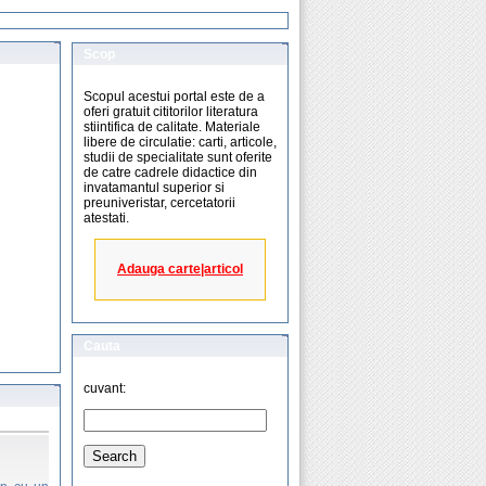
Scop
Scopul acestui portal este de a
oferi gratuit cititorilor literatura
stiintifica de calitate. Materiale
libere de circulatie: carti, articole,
studii de specialitate sunt oferite
de catre cadrele didactice din
invatamantul superior si
preuniveristar, cercetatorii
atestati.
Adauga carte|articol
Cauta
cuvant: