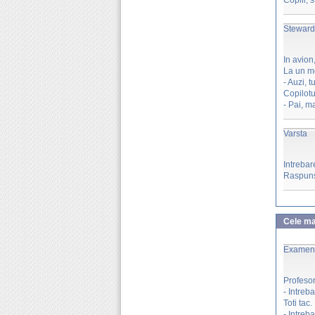
Copiii, st
Stewar
In avion,
La un mo
- Auzi,
Copilotu
- Pai, m
Varsta
Intrebar
Raspuns:
Cele mai
Examen 
Profesor
- Intre
Toti tac.
- Intreb