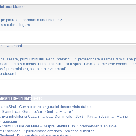
ul unei blonde
e pe piatra de mormant a unei blonde?
t s-a culcat singura.
din invatamant
ca, aseara, primul ministru s-ar fi intalnit cu un profesor care a ramas fara slujba 
a care lucra s-a inchis. Primul ministru i-ar fi spus: "Lasa, ai o meserie extraordinar
s fi prim-ministru, as trai din invatamant".
rofesorul .....
dari site-uri partenere:
Isaac Sirul - Cuvinte catre singuratici despre viata duhului
 Sfantul Ioan Gura de Aur - Omilii la Facere 1
a Evangheliilor si Cazanii la toate Duminicile - 1973 - Patriarh Justinian Marina
 rugaciuni
 Sfantul Vasile cel Mare - Despre Sfantul Duh. Corespondenta epistole
ru Staniloae - Spiritualitatea ortodoxa - Ascetica si mistica