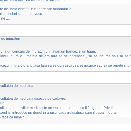
are de "nota cinci": Ce culoare are manualul ?
mile randuri se aude o voce:
ne .....
de injuraturi
iu la un concurs de injuraturi un italian,un francez si un tigan.
alianul injura o jumatate de ora fara sa se opreasca , sa se incurce sau sa se r
ncezul,injura o ora,tot asa fara sa se opreasca , sa se incurce sau sa se repete si p
acultatea de medicina
acultatea de medicina,disectie pe cadavre.
ul:
alitate a unui viitor medic este aceea ca nu trebuie sa ii fie greata.Priviti!
sorul isi introduce un deget in anusul cadavrului,dupa care il baga in gura.
e face ca mine?