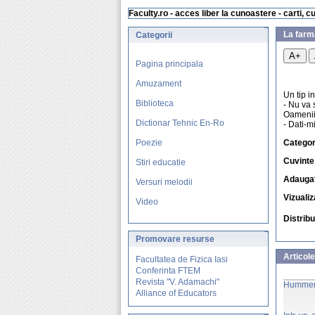
Faculty.ro - acces liber la cunoastere - carti, c
La farm
Categorii
A+
Pagina principala
Amuzament
Un tip i
Biblioteca
- Nu va 
Oamenii,
Dictionar Tehnic En-Ro
- Dati-mi
Poezie
Categor
Cuvinte
Stiri educatie
Adaugat
Versuri melodii
Vizualiz
Video
Distrib
Promovare
resurse
Articole
Facultatea de Fizica Iasi
Conferinta FTEM
Revista "V. Adamachi"
Hummer
Alliance of Educators