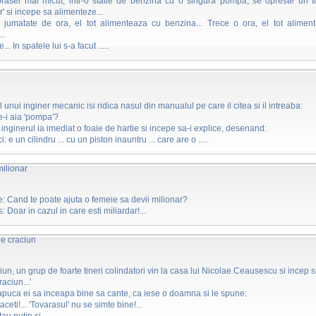
 orasel mai micut, intr-o statie de benzina cu o singura pompa, se opreste un t
 si incepe sa alimenteze...
 jumatate de ora, el tot alimenteaza cu benzina... Trece o ora, el tot alimen
..
.. In spatele lui s-a facut .....
l unui inginer mecanic isi ridica nasul din manualul pe care il citea si il intreaba:
ce-i aia 'pompa'?
 inginerul ia imediat o foaie de hartie si incepe sa-i explice, desenand:
ci: e un cilindru ... cu un piston inauntru ... care are o .....
ilionar
e: Cand te poate ajuta o femeie sa devii milionar?
 Doar in cazul in care esti miliardar!...
de craciun
un, un grup de foarte tineri colindatori vin la casa lui Nicolae Ceausescu si incep s
aciun...'
apuca ei sa inceapa bine sa cante, ca iese o doamna si le spune:
taceti!... 'Tovarasul' nu se simte bine!...