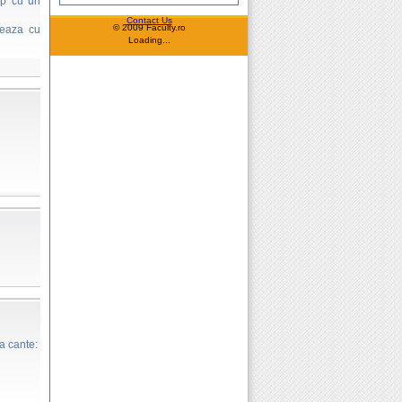
ip cu un
Contact Us
© 2009 Faculty.ro
teaza cu
Loading...
a cante: