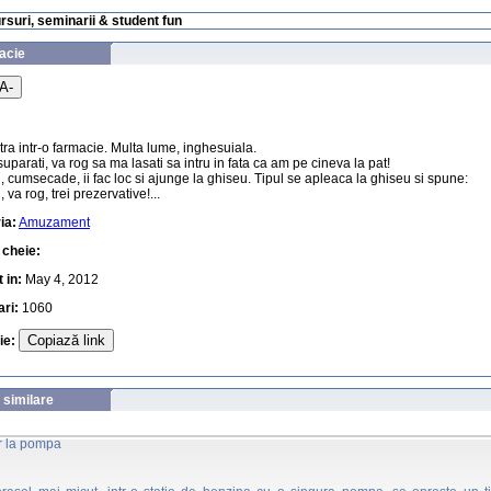
ursuri, seminarii & student fun
acie
A-
ntra intr-o farmacie. Multa lume, inghesuiala.
suparati, va rog sa ma lasati sa intru in fata ca am pe cineva la pat!
 cumsecade, ii fac loc si ajunge la ghiseu. Tipul se apleaca la ghiseu si spune:
, va rog, trei prezervative!...
ia:
Amuzament
 cheie:
 in:
May 4, 2012
ari:
1060
Copiază link
uie:
 similare
 la pompa