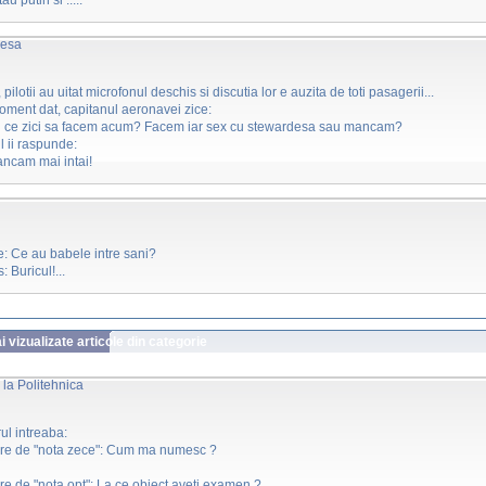
au putin si .....
desa
 pilotii au uitat microfonul deschis si discutia lor e auzita de toti pasagerii...
ment dat, capitanul aeronavei zice:
 tu ce zici sa facem acum? Facem iar sex cu stewardesa sau mancam?
l ii raspunde:
ancam mai intai!
e: Ce au babele intre sani?
 Buricul!...
 vizualizate articole din categorie
la Politehnica
ul intreaba:
bare de "nota zece": Cum ma numesc ?
are de "nota opt": La ce obiect aveti examen ?