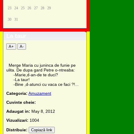
23
24
25
26
27
28
29
30
31
La taur
A+
A-
Merge Maria cu juninca de funie pe
ulita. De dupa gard Petre o-ntreaba:
-Marie,d-an-de te duci?
-La taur!
-Bine ,d-atunci cu vaca ce faci ?!...
Categoria:
Amuzament
Cuvinte cheie:
Adaugat in:
May 8, 2012
Vizualizari:
1004
Distribuie:
Copiază link