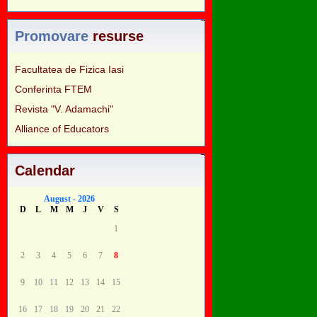
Promovare
resurse
Facultatea de Fizica Iasi
Conferinta FTEM
Revista "V. Adamachi"
Alliance of Educators
Calendar
August - 2026
D
L
M
M
J
V
S
1
2
3
4
5
6
7
8
9
10
11
12
13
14
15
16
17
18
19
20
21
22