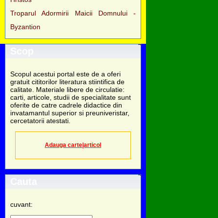
Troparul Adormirii Maicii Domnului -
Byzantion
Scop
Scopul acestui portal este de a oferi
gratuit cititorilor literatura stiintifica de
calitate. Materiale libere de circulatie:
carti, articole, studii de specialitate sunt
oferite de catre cadrele didactice din
invatamantul superior si preuniveristar,
cercetatorii atestati.
Adauga carte|articol
Cauta
cuvant: