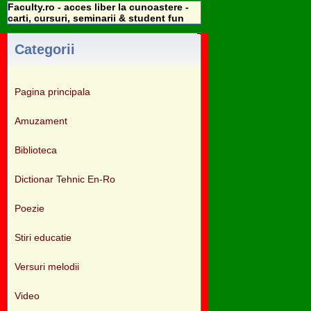
Faculty.ro - acces liber la cunoastere -
carti, cursuri, seminarii & student fun
Categorii
Pagina principala
Amuzament
Biblioteca
Dictionar Tehnic En-Ro
Poezie
Stiri educatie
Versuri melodii
Video