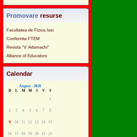
Promovare
resurse
Facultatea de Fizica Iasi
Conferinta FTEM
Revista "V. Adamachi"
Alliance of Educators
Calendar
August - 2026
D
L
M
M
J
V
S
1
2
3
4
5
6
7
8
9
10
11
12
13
14
15
16
17
18
19
20
21
22