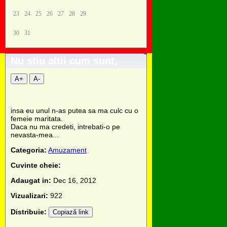
23
24
25
26
27
28
29
30
31
Nu stiu altii cum sunt,
A+
A-
insa eu unul n-as putea sa ma culc cu o
femeie maritata.
Daca nu ma credeti, intrebati-o pe
nevasta-mea...
Categoria:
Amuzament
Cuvinte cheie:
Adaugat in:
Dec 16, 2012
Vizualizari:
922
Distribuie:
Copiază link