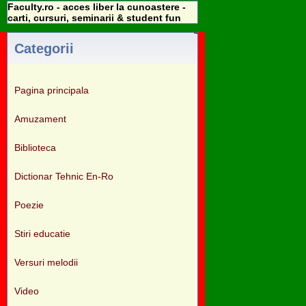
Faculty.ro - acces liber la cunoastere -
carti, cursuri, seminarii & student fun
Categorii
Pagina principala
Amuzament
Biblioteca
Dictionar Tehnic En-Ro
Poezie
Stiri educatie
Versuri melodii
Video