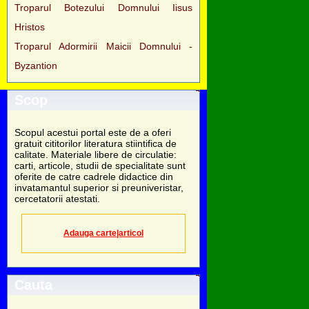
Troparul Botezului Domnului Iisus
Hristos
Troparul Adormirii Maicii Domnului -
Byzantion
Scop
Scopul acestui portal este de a oferi
gratuit cititorilor literatura stiintifica de
calitate. Materiale libere de circulatie:
carti, articole, studii de specialitate sunt
oferite de catre cadrele didactice din
invatamantul superior si preuniveristar,
cercetatorii atestati.
Adauga carte|articol
Cauta