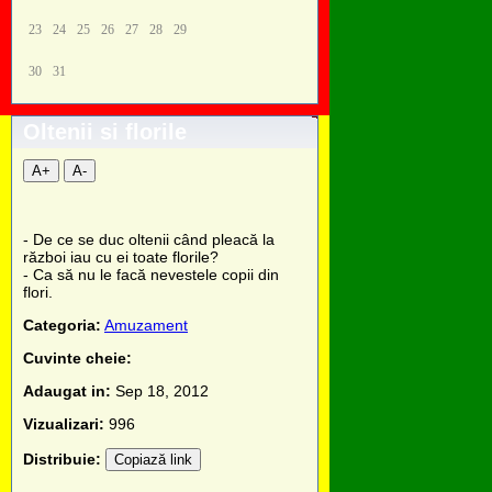
23
24
25
26
27
28
29
30
31
Oltenii si florile
A+
A-
- De ce se duc oltenii când pleacă la
război iau cu ei toate florile?
- Ca să nu le facă nevestele copii din
flori.
Categoria:
Amuzament
Cuvinte cheie:
Adaugat in:
Sep 18, 2012
Vizualizari:
996
Distribuie:
Copiază link