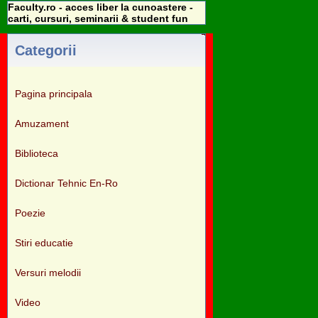
Faculty.ro - acces liber la cunoastere -
carti, cursuri, seminarii & student fun
Categorii
Pagina principala
Amuzament
Biblioteca
Dictionar Tehnic En-Ro
Poezie
Stiri educatie
Versuri melodii
Video