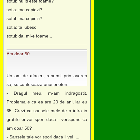
sotul: nu iti este foame?
sotia: ma copiezi?
sotul: ma copiezi?
sotia: te iubesc
sotul: da, mi-e foame...
Am doar 50
Un om de afaceri, renumit prin averea
sa, se confeseaza unui prieten:
- Dragul meu, m-am indragostit.
Problema e ca ea are 20 de ani, iar eu
65. Crezi ca sansele mele de a intra in
gratiile ei vor spori daca ii voi spune ca
am doar 50?
- Sansele tale vor spori daca ii vei .....