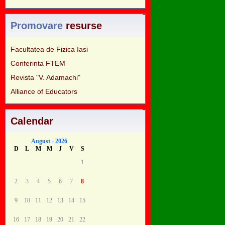
Promovare
resurse
Facultatea de Fizica Iasi
Conferinta FTEM
Revista "V. Adamachi"
Alliance of Educators
Calendar
August - 2026
D
L
M
M
J
V
S
1
2
3
4
5
6
7
8
9
10
11
12
13
14
15
16
17
18
19
20
21
22