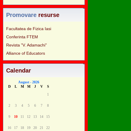
Promovare
resurse
Facultatea de Fizica Iasi
Conferinta FTEM
Revista "V. Adamachi"
Alliance of Educators
Calendar
August - 2026
D
L
M
M
J
V
S
1
2
3
4
5
6
7
8
9
10
11
12
13
14
15
16
17
18
19
20
21
22