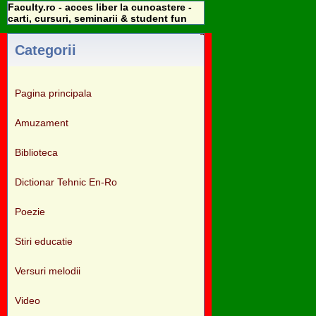
Faculty.ro - acces liber la cunoastere -
carti, cursuri, seminarii & student fun
Categorii
Pagina principala
Amuzament
Biblioteca
Dictionar Tehnic En-Ro
Poezie
Stiri educatie
Versuri melodii
Video