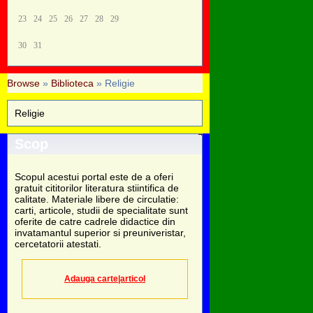
23
24
25
26
27
28
29
30
31
Browse
»
Biblioteca
» Religie
Religie
Scop
Scopul acestui portal este de a oferi
gratuit cititorilor literatura stiintifica de
calitate. Materiale libere de circulatie:
carti, articole, studii de specialitate sunt
oferite de catre cadrele didactice din
invatamantul superior si preuniveristar,
cercetatorii atestati.
Adauga carte|articol