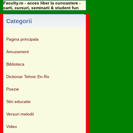
Faculty.ro - acces liber la cunoastere -
carti, cursuri, seminarii & student fun
Categorii
Pagina principala
Amuzament
Biblioteca
Dictionar Tehnic En-Ro
Poezie
Stiri educatie
Versuri melodii
Video