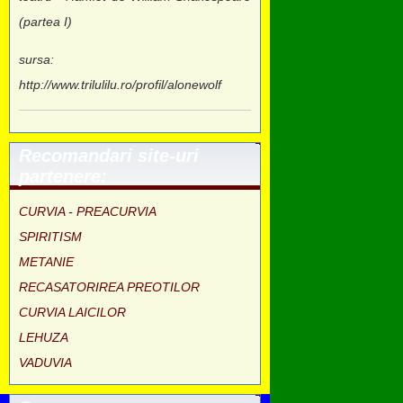
(partea I)
sursa:
http://www.trilulilu.ro/profil/alonewolf
Recomandari site-uri
partenere:
CURVIA - PREACURVIA
SPIRITISM
METANIE
RECASATORIREA PREOTILOR
CURVIA LAICILOR
LEHUZA
VADUVIA