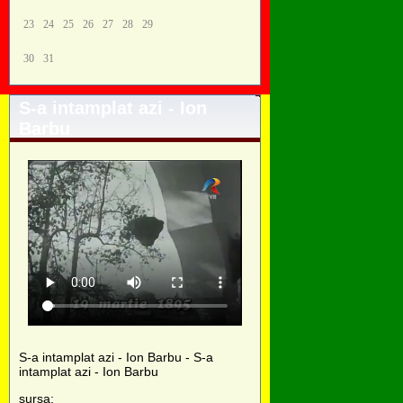
23
24
25
26
27
28
29
30
31
S-a intamplat azi - Ion
Barbu
S-a intamplat azi - Ion Barbu - S-a
intamplat azi - Ion Barbu
sursa: