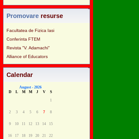
Promovare
resurse
Facultatea de Fizica Iasi
Conferinta FTEM
Revista "V. Adamachi"
Alliance of Educators
Calendar
August - 2026
D
L
M
M
J
V
S
1
2
3
4
5
6
7
8
9
10
11
12
13
14
15
16
17
18
19
20
21
22