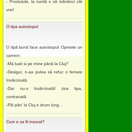
- Prostuțule, la nuntă o să mănânci cât
vrei!
O tipa autostopul
O tipă bună face autostopul. Opreste un
camion:
-Mă luati si pe mine până la Cluj?
-Desigur, n-aa putea să refuz o femeie
însărcinată.
-Dar nu-s însărcinată! zice tipa,
contrariată.
-Păi pân' la Cluj e drum lung...
Cum e sa fii insurat?