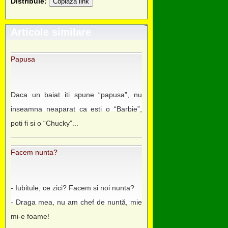
Distribuie:
Copiază link
Articole similare
Papusa
Daca un baiat iti spune “papusa”, nu
inseamna neaparat ca esti o “Barbie”,
poti fi si o “Chucky”...
Facem nunta?
- Iubitule, ce zici? Facem si noi nunta?
- Draga mea, nu am chef de nuntă, mie
mi-e foame!