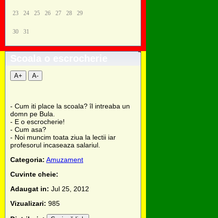
23
24
25
26
27
28
29
30
31
Scoala o escrocherie
A+
A-
- Cum iti place la scoala? îl intreaba un
domn pe Bula.
- E o escrocherie!
- Cum asa?
- Noi muncim toata ziua la lectii iar
profesorul incaseaza salariul.
Categoria:
Amuzament
Cuvinte cheie:
Adaugat in:
Jul 25, 2012
Vizualizari:
985