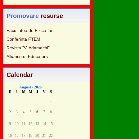
Promovare
resurse
Facultatea de Fizica Iasi
Conferinta FTEM
Revista "V. Adamachi"
Alliance of Educators
Calendar
August - 2026
D
L
M
M
J
V
S
1
2
3
4
5
6
7
8
9
10
11
12
13
14
15
16
17
18
19
20
21
22