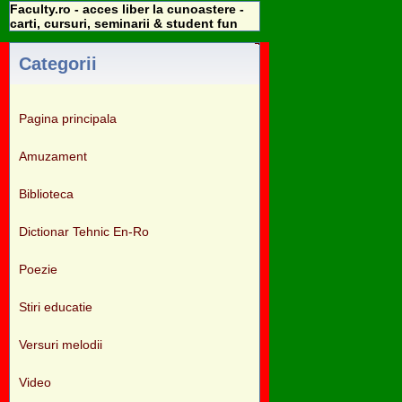
Faculty.ro - acces liber la cunoastere -
carti, cursuri, seminarii & student fun
Categorii
Pagina principala
Amuzament
Biblioteca
Dictionar Tehnic En-Ro
Poezie
Stiri educatie
Versuri melodii
Video