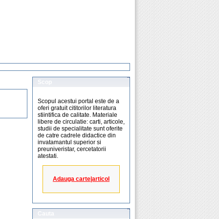
Scop
Scopul acestui portal este de a
oferi gratuit cititorilor literatura
stiintifica de calitate. Materiale
libere de circulatie: carti, articole,
studii de specialitate sunt oferite
de catre cadrele didactice din
invatamantul superior si
preuniveristar, cercetatorii
atestati.
Adauga carte|articol
Cauta