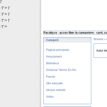
Ţ
: Ţ" />
Ţ
: Ţ" />
Ţ
: Ţ" />
Ţ
: Ţ" />
Faculty.ro - acces liber la cunoastere - carti, c
Browse
»
Categorii
Pagina principala
Autor li
Amuzament
Biblioteca
Dictionar Tehnic En-Ro
Poezie
Stiri educatie
Versuri melodii
Video