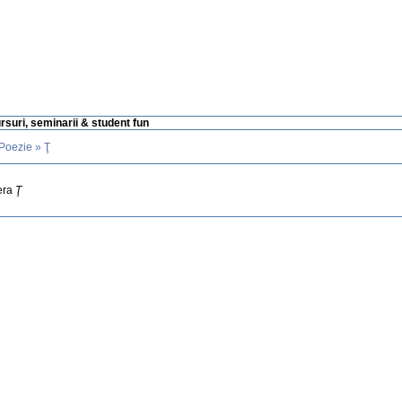
ursuri, seminarii & student fun
Poezie
» Ţ
tera
Ţ