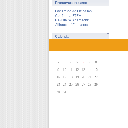
Promovare
resurse
Facultatea de Fizica Iasi
Conferinta FTEM
Revista "V. Adamachi"
Alliance of Educators
Calendar
August - 2026
D
L
M
M
J
V
S
1
2
3
4
5
6
7
8
9
10
11
12
13
14
15
16
17
18
19
20
21
22
23
24
25
26
27
28
29
30
31