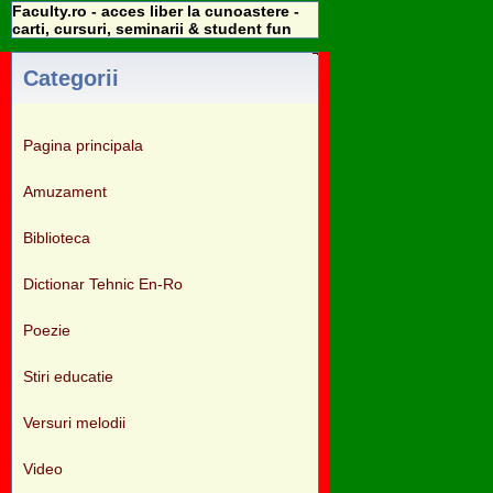
Faculty.ro - acces liber la cunoastere -
carti, cursuri, seminarii & student fun
Categorii
Pagina principala
Amuzament
Biblioteca
Dictionar Tehnic En-Ro
Poezie
Stiri educatie
Versuri melodii
Video