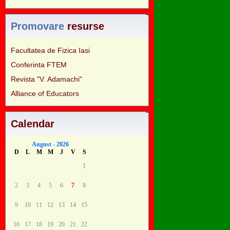
Promovare
resurse
Facultatea de Fizica Iasi
Conferinta FTEM
Revista "V. Adamachi"
Alliance of Educators
Calendar
August - 2026
D
L
M
M
J
V
S
1
2
3
4
5
6
7
8
9
10
11
12
13
14
15
16
17
18
19
20
21
22