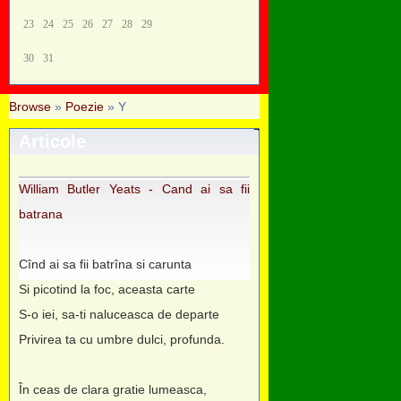
23
24
25
26
27
28
29
30
31
Browse
»
Poezie
» Y
Articole
William Butler Yeats - Cand ai sa fii
batrana
Cînd ai sa fii batrîna si carunta
Si picotind la foc, aceasta carte
S-o iei, sa-ti naluceasca de departe
Privirea ta cu umbre dulci, profunda.
În ceas de clara gratie lumeasca,