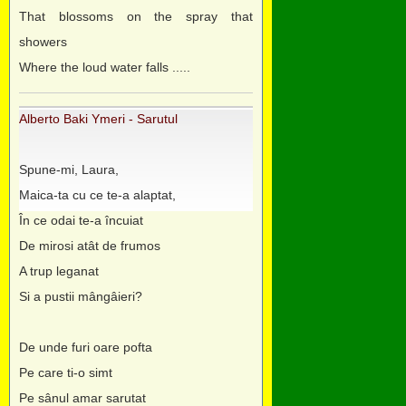
That blossoms on the spray that
showers
Where the loud water falls .....
Alberto Baki Ymeri - Sarutul
Spune-mi, Laura,
Maica-ta cu ce te-a alaptat,
În ce odai te-a încuiat
De mirosi atât de frumos
A trup leganat
Si a pustii mângâieri?
De unde furi oare pofta
Pe care ti-o simt
Pe sânul amar sarutat