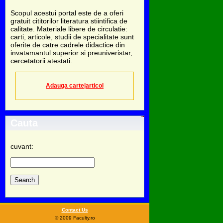
Scopul acestui portal este de a oferi
gratuit cititorilor literatura stiintifica de
calitate. Materiale libere de circulatie:
carti, articole, studii de specialitate sunt
oferite de catre cadrele didactice din
invatamantul superior si preuniveristar,
cercetatorii atestati.
Adauga carte|articol
Cauta
cuvant:
Contact Us
© 2009 Faculty.ro