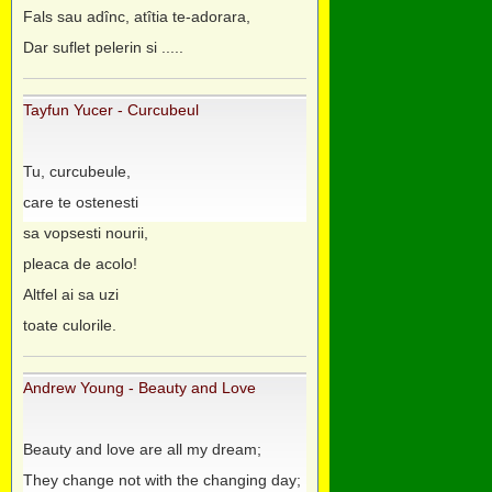
Fals sau adînc, atîtia te-adorara,
Dar suflet pelerin si .....
Tayfun Yucer - Curcubeul
Tu, curcubeule,
care te ostenesti
sa vopsesti nourii,
pleaca de acolo!
Altfel ai sa uzi
toate culorile.
Andrew Young - Beauty and Love
Beauty and love are all my dream;
They change not with the changing day;