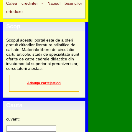
Calea credintei - Naosul bisericilor
ortodoxe
Scop
Scopul acestui portal este de a oferi
gratuit cititorilor literatura stiintifica de
calitate. Materiale libere de circulatie:
carti, articole, studii de specialitate sunt
oferite de catre cadrele didactice din
invatamantul superior si preuniveristar,
cercetatorii atestati.
Adauga carte|articol
Cauta
cuvant: