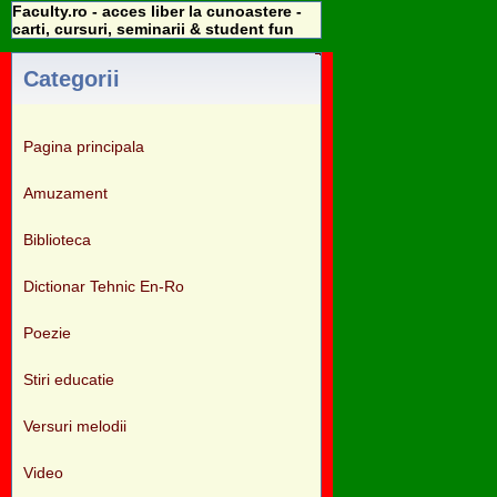
Faculty.ro - acces liber la cunoastere -
carti, cursuri, seminarii & student fun
Categorii
Pagina principala
Amuzament
Biblioteca
Dictionar Tehnic En-Ro
Poezie
Stiri educatie
Versuri melodii
Video