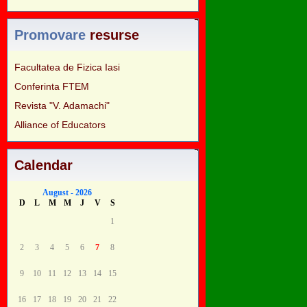
Promovare
resurse
Facultatea de Fizica Iasi
Conferinta FTEM
Revista "V. Adamachi"
Alliance of Educators
Calendar
August - 2026
D
L
M
M
J
V
S
1
2
3
4
5
6
7
8
9
10
11
12
13
14
15
16
17
18
19
20
21
22