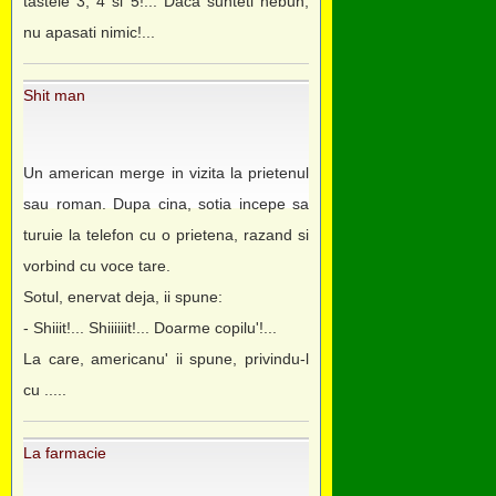
tastele 3, 4 si 5!... Daca sunteti nebun,
nu apasati nimic!...
Shit man
Un american merge in vizita la prietenul
sau roman. Dupa cina, sotia incepe sa
turuie la telefon cu o prietena, razand si
vorbind cu voce tare.
Sotul, enervat deja, ii spune:
- Shiiit!... Shiiiiiit!... Doarme copilu'!...
La care, americanu' ii spune, privindu-l
cu .....
La farmacie