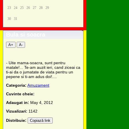
23
24
25
26
27
28
29
30
31
Bula si soacra
A+
A-
- Uite mama-soacra, sunt pentru
matale!... Te-am auzit ieri, cand ziceai ca
ti-ai da o jumatate de viata pentru un
pepene si ti-am adus doi!....
Categoria:
Amuzament
Cuvinte cheie:
Adaugat in:
May 4, 2012
Vizualizari:
1142
Distribuie:
Copiază link