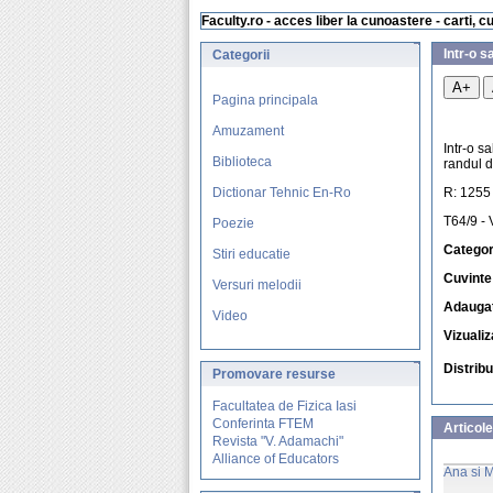
Faculty.ro - acces liber la cunoastere - carti, c
Intr-o s
Categorii
A+
Pagina principala
Amuzament
Intr-o s
Biblioteca
randul d
Dictionar Tehnic En-Ro
R: 1255
T64/9 - 
Poezie
Categor
Stiri educatie
Cuvinte
Versuri melodii
Adaugat
Video
Vizualiz
Distrib
Promovare
resurse
Facultatea de Fizica Iasi
Conferinta FTEM
Articole
Revista "V. Adamachi"
Alliance of Educators
Ana si 