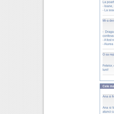
La poar
- Ioane,
- La soa
Mi-a de
- Draga
confesea
- A fost
- Aiurea
O sa re
Fetelor,
luni!
Cele mai
Ana si 
Ana si M
atunci c