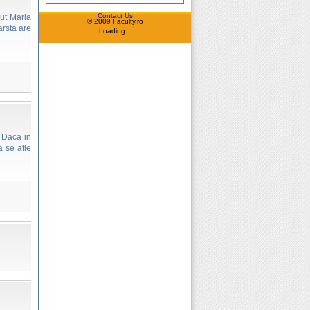
Contact Us
vut Maria
© 2009 Faculty.ro
arsta are
Loading...
. Daca in
a se afle