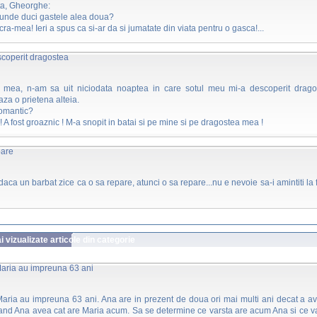
ta, Gheorghe:
 unde duci gastele alea doua?
cra-mea! Ieri a spus ca si-ar da si jumatate din viata pentru o gasca!...
scoperit dragostea
 mea, n-am sa uit niciodata noaptea in care sotul meu mi-a descoperit drago
za o prietena alteia.
 romantic?
 ! A fost groaznic ! M-a snopit in batai si pe mine si pe dragostea mea !
pare
 daca un barbat zice ca o sa repare, atunci o sa repare...nu e nevoie sa-i amintiti la 
 vizualizate articole din categorie
Maria au impreuna 63 ani
aria au impreuna 63 ani. Ana are in prezent de doua ori mai multi ani decat a a
and Ana avea cat are Maria acum. Sa se determine ce varsta are acum Ana si ce v