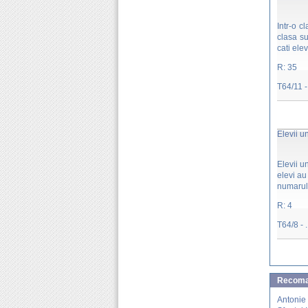
Intr-o c
clasa su
cati ele
R: 35
T64/11 - 
Elevii u
Elevii u
elevi au
numarul 
R: 4
T64/8 - ..
Recoman
Antonie 