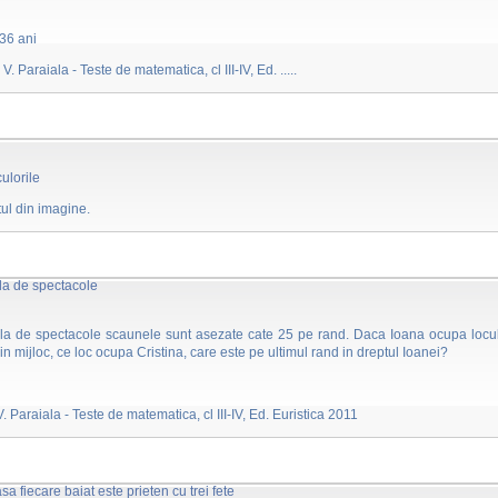
 36 ani
V. Paraiala - Teste de matematica, cl III-IV, Ed. .....
culorile
xtul din imagine.
ala de spectacole
sala de spectacole scaunele sunt asezate cate 25 pe rand. Daca Ioana ocupa locu
in mijloc, ce loc ocupa Cristina, care este pe ultimul rand in dreptul Ioanei?
V. Paraiala - Teste de matematica, cl III-IV, Ed. Euristica 2011
asa fiecare baiat este prieten cu trei fete