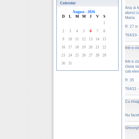
Calendar
Ana si M
August - 2026
atunci c
D
L
M
M
J
V
S
Maria.
1
R: 27 si
2
3
4
5
6
7
8
T64/10 - 
9
10
11
12
13
14
15
16
17
18
19
20
21
22
Intr-o cl
23
24
25
26
27
28
29
Intr-o c
30
31
clasa su
cati ele
R: 35
T64/11 - 
Cu imag
Nu facet
Gheorgh