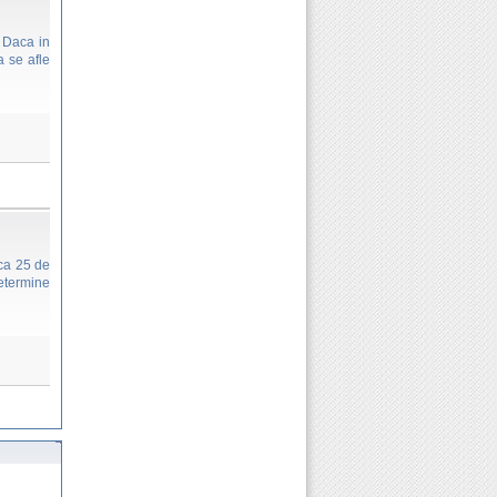
. Daca in
a se afle
 ca 25 de
determine