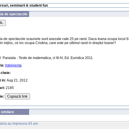
ursuri, seminarii & student fun
ala de spectacole
A-
ala de spectacole scaunele sunt asezate cate 25 pe rand. Daca Ioana ocupa locul 
in mijloc, ce loc ocupa Cristina, care este pe ultimul rand in dreptul Ioanei?
V. Paraiala - Teste de matematica, cl III-IV, Ed. Euristica 2011
ia:
Inteligenta
 cheie:
 in:
Aug 21, 2012
ari:
2185
Copiază link
uie:
 similare
Maria au impreuna 63 ani