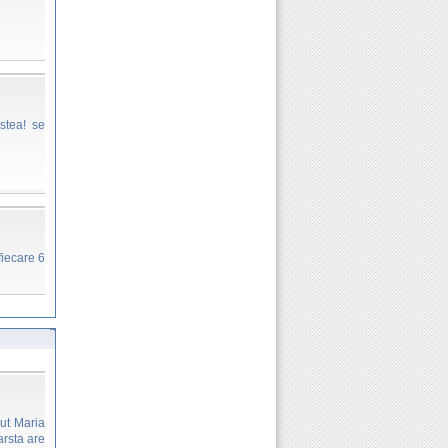
stea! se
fiecare 6
vut Maria
arsta are