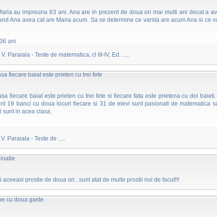
aria au impreuna 63 ani. Ana are in prezent de doua ori mai multi ani decat a a
and Ana avea cat are Maria acum. Sa se determine ce varsta are acum Ana si ce v
 36 ani
V. Paraiala - Teste de matematica, cl III-IV, Ed. .....
asa fiecare baiat este prieten cu trei fete
lasa fiecare baiat este prieten cu trei fete si fiecare fata este prietena cu doi baieti
nt 19 banci cu doua locuri fiecare si 31 de elevi sunt pasionati de matematica s
vi sunt in acea clasa.
V. Paraiala - Teste de .....
inatie
i aceeasi prostie de doua ori...sunt atat de multe prostii noi de facut!!!
e cu doua gaste