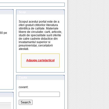
Scop
Scopul acestui portal este de a
oferi gratuit cititorilor literatura
stiintifica de calitate. Materiale
libere de circulatie: carti, articole,
630 pe
studii de specialitate sunt oferite
de catre cadrele didactice din
invatamantul superior si
preuniveristar, cercetatorii
atestati.
Adauga carte|articol
Cauta
cuvant: