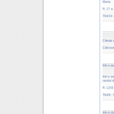
Maria.
R: 27 si
T64/10 - 
Citeste 
Cititi te
Intr-o s
Intr-o 
randul d
R: 1255
T64/9 - 
Intr-o cl