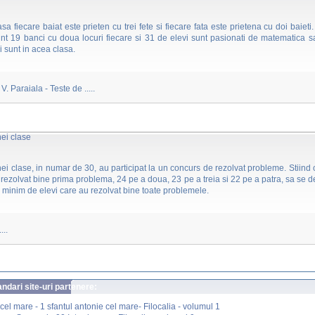
lasa fiecare baiat este prieten cu trei fete si fiecare fata este prietena cu doi baieti
nt 19 banci cu doua locuri fiecare si 31 de elevi sunt pasionati de matematica s
vi sunt in acea clasa.
V. Paraiala - Teste de .....
nei clase
nei clase, in numar de 30, au participat la un concurs de rezolvat probleme. Stiind
 rezolvat bine prima problema, 24 pe a doua, 23 pe a treia si 22 pe a patra, sa se 
minim de elevi care au rezolvat bine toate problemele.
...
dari site-uri partenere:
cel mare - 1 sfantul antonie cel mare- Filocalia - volumul 1