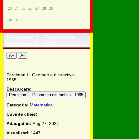
23
24
25
26
27
28
29
30
31
Perelman I - Geometria
distractiva - 1965
A+
A-
Perelman I - Geometria distractiva -
1965
Descarcare:
Perelman I - Geometria distractiva - 1965
Categoria:
Matematica
Cuvinte cheie:
Adaugat in:
Aug 27, 2024
Vizualizari:
1447