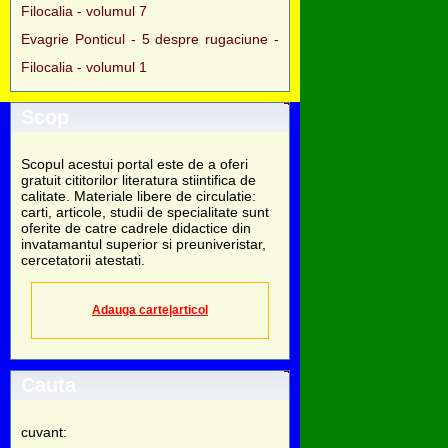
Filocalia - volumul 7
Evagrie Ponticul - 5 despre rugaciune -
Filocalia - volumul 1
Scop
Scopul acestui portal este de a oferi
gratuit cititorilor literatura stiintifica de
calitate. Materiale libere de circulatie:
carti, articole, studii de specialitate sunt
oferite de catre cadrele didactice din
invatamantul superior si preuniveristar,
cercetatorii atestati.
Adauga carte|articol
Cauta
cuvant: