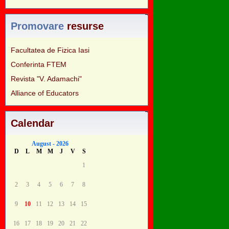
Promovare
resurse
Facultatea de Fizica Iasi
Conferinta FTEM
Revista "V. Adamachi"
Alliance of Educators
Calendar
August - 2026
D
L
M
M
J
V
S
1
2
3
4
5
6
7
8
9
10
11
12
13
14
15
16
17
18
19
20
21
22