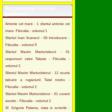
Recomandari site-uri
partenere:
Antonie cel mare - 1 sfantul antonie cel
mare- Filocalia - volumul 1
Sfantul Ioan Scararul - 00 Introducere -
Filocalia - volumul 9
Sfantul Maxim Marturisitorul - 01
raspunsuri catre Talasie - Filocalia -
volumul 2
Sfantul Maxim Marturisitorul - 12 scurta
talcuire a rugaciunii Tatal nostru -
Filocalia - volumul 2
Sfantul Maxim Marturisitorul - 01 cuvant
ascetic - Filocalia - volumul 2
Sf. Grigorie Palama, viata si scrierile -