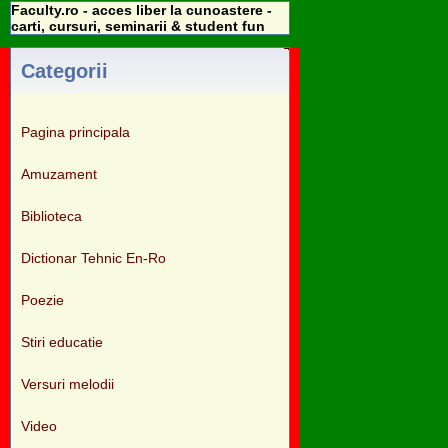
Faculty.ro - acces liber la cunoastere -
carti, cursuri, seminarii & student fun
Categorii
Pagina principala
Amuzament
Biblioteca
Dictionar Tehnic En-Ro
Poezie
Stiri educatie
Versuri melodii
Video