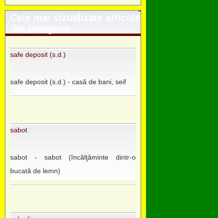
Cele mai vizualizate articole
din categorie
safe deposit (s.d.)
safe deposit (s.d.) - casă de bani, seif
sabot
sabot - sabot (încălţăminte dintr-o
bucată de lemn)