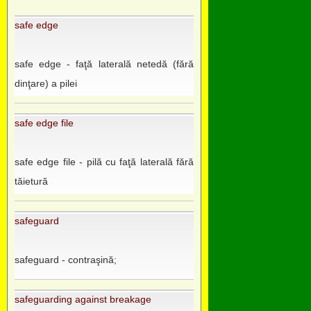
safe edge
safe edge - faţă laterală netedă (fără
dinţare) a pilei
safe edge file
safe edge file - pilă cu faţă laterală fără
tăietură
safeguard
safeguard - contraşină;
safeguarding against breakage