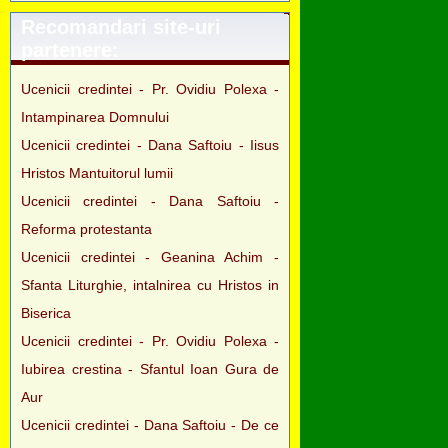
Recomandari site-uri
partenere:
Ucenicii credintei - Pr. Ovidiu Polexa -
Intampinarea Domnului
Ucenicii credintei - Dana Saftoiu - Iisus
Hristos Mantuitorul lumii
Ucenicii credintei - Dana Saftoiu -
Reforma protestanta
Ucenicii credintei - Geanina Achim -
Sfanta Liturghie, intalnirea cu Hristos in
Biserica
Ucenicii credintei - Pr. Ovidiu Polexa -
Iubirea crestina - Sfantul Ioan Gura de
Aur
Ucenicii credintei - Dana Saftoiu - De ce