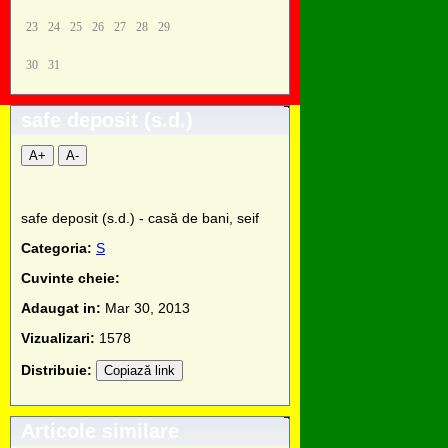
23
24
25
26
27
28
29
30
31
safe deposit (s.d.)
A+
A-
safe deposit (s.d.) - casă de bani, seif
Categoria:
S
Cuvinte cheie:
Adaugat in:
Mar 30, 2013
Vizualizari:
1578
Distribuie:
Copiază link
Articole similare