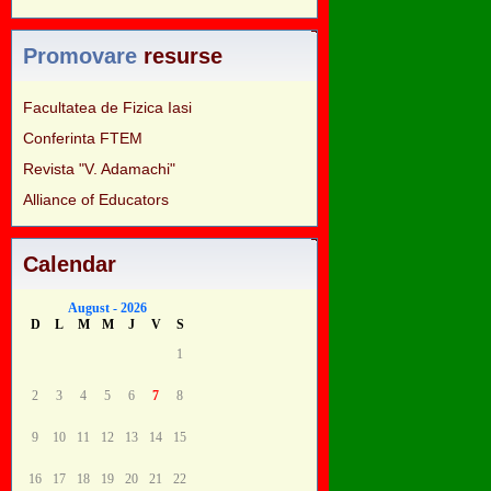
Promovare
resurse
Facultatea de Fizica Iasi
Conferinta FTEM
Revista "V. Adamachi"
Alliance of Educators
Calendar
August - 2026
D
L
M
M
J
V
S
1
2
3
4
5
6
7
8
9
10
11
12
13
14
15
16
17
18
19
20
21
22