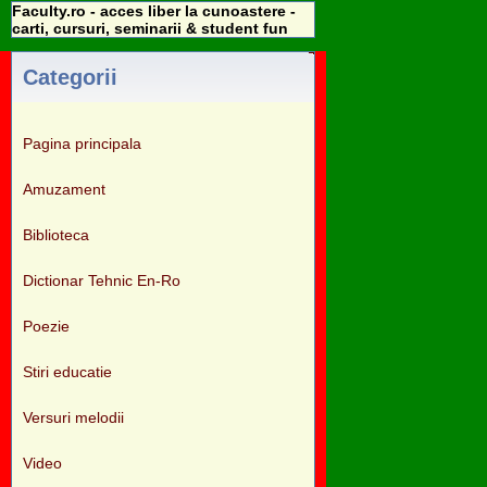
Faculty.ro - acces liber la cunoastere -
carti, cursuri, seminarii & student fun
Categorii
Pagina principala
Amuzament
Biblioteca
Dictionar Tehnic En-Ro
Poezie
Stiri educatie
Versuri melodii
Video