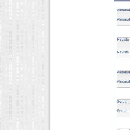
Almana
Almana
Revista 
Revista 
Almana
Almana
Serban N
Serban N