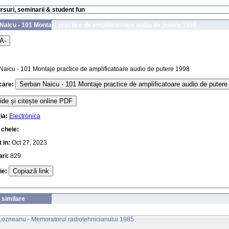
ursuri, seminarii & student fun
Naicu - 101 Montaje practice de amplificatoare audio de putere 1998
A-
aicu - 101 Montaje practice de amplificatoare audio de putere 1998
Serban Naicu - 101 Montaje practice de amplificatoare audio de putere
care:
de și citește online PDF
ia:
Electronica
 cheie:
 in:
Oct 27, 2023
ari:
829
Copiază link
uie:
 similare
 Lozneanu - Memoratorul radiotehnicianului 1985