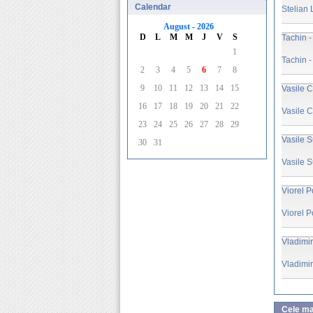
Calendar
Stelian
August - 2026
D
L
M
M
J
V
S
Tachin -
1
Tachin -
2
3
4
5
6
7
8
9
10
11
12
13
14
15
Vasile C
16
17
18
19
20
21
22
Vasile C
23
24
25
26
27
28
29
Vasile S
30
31
Vasile S
Viorel P
Viorel P
Vladimir
Vladimir
Cele mai