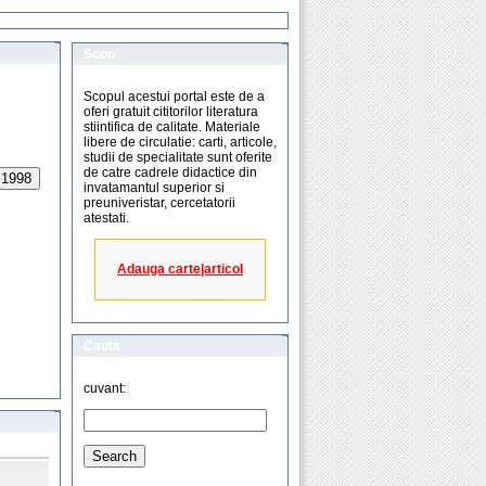
Scop
Scopul acestui portal este de a
oferi gratuit cititorilor literatura
stiintifica de calitate. Materiale
libere de circulatie: carti, articole,
studii de specialitate sunt oferite
de catre cadrele didactice din
 1998
invatamantul superior si
preuniveristar, cercetatorii
atestati.
Adauga carte|articol
Cauta
cuvant: