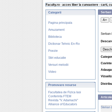
Faculty.ro - acces liber la cunoastere - carti, c
Serban 
Categorii
A+
Pagina principala
Amuzament
Serban N
Biblioteca
Descar
Dictionar Tehnic En-Ro
Deschi
Poezie
Categor
Stiri educatie
Cuvinte
Versuri melodii
Adaugat
Video
Vizualiz
Distrib
Promovare
resurse
Facultatea de Fizica Iasi
Conferinta FTEM
Articole
Revista "V. Adamachi"
Alliance of Educators
Stelian