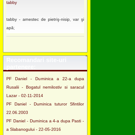
tabby
tabby - amestec de pietriş-nisip, var şi
apă;
Recomandari site-uri
partenere:
PF Daniel - Duminica a 22-a dupa
Rusalii - Bogatul nemilostiv si saracul
Lazar - 02-11-2014
PF Daniel - Duminica tuturor Sfintilor
22.06.2003
PF Daniel - Duminica a 4-a dupa Pasti -
a Slabanogului - 22-05-2016