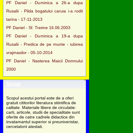
PF Daniel - Duminica a 26-a dupa
Rusalii - Pilda bogatului caruia i-a rodit
tarina - 17-11-2013
PF Daniel - Sf. Treime 16.06.2003
PF Daniel - Duminica a 19-a dupa
Rusalii - Predica de pe munte - iubirea
vrajmasilor - 05-10-2014
PF Daniel - Nasterea Maicii Domnului
2000
Scop
Scopul acestui portal este de a oferi
gratuit cititorilor literatura stiintifica de
calitate. Materiale libere de circulatie:
carti, articole, studii de specialitate sunt
oferite de catre cadrele didactice din
invatamantul superior si preuniveristar,
cercetatorii atestati.