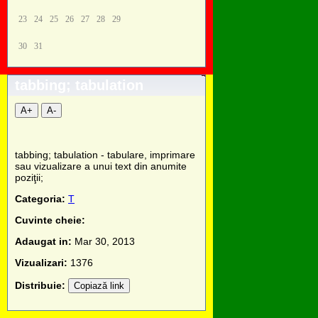
23
24
25
26
27
28
29
30
31
tabbing; tabulation
A+
A-
tabbing; tabulation - tabulare, imprimare
sau vizualizare a unui text din anumite
poziţii;
Categoria:
T
Cuvinte cheie:
Adaugat in:
Mar 30, 2013
Vizualizari:
1376
Distribuie:
Copiază link