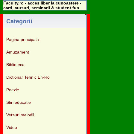
Faculty.ro - acces liber la cunoastere -
carti, cursuri, seminarii & student fun
Categorii
Pagina principala
Amuzament
Biblioteca
Dictionar Tehnic En-Ro
Poezie
Stiri educatie
Versuri melodii
Video