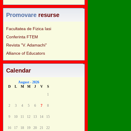
Promovare
resurse
Facultatea de Fizica Iasi
Conferinta FTEM
Revista "V. Adamachi"
Alliance of Educators
Calendar
August - 2026
D
L
M
M
J
V
S
1
2
3
4
5
6
7
8
9
10
11
12
13
14
15
16
17
18
19
20
21
22