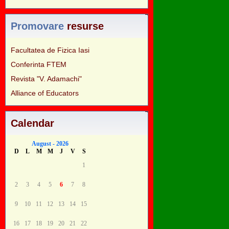
Promovare
resurse
Facultatea de Fizica Iasi
Conferinta FTEM
Revista "V. Adamachi"
Alliance of Educators
Calendar
August - 2026
D
L
M
M
J
V
S
1
2
3
4
5
6
7
8
9
10
11
12
13
14
15
16
17
18
19
20
21
22