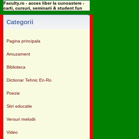
Faculty.ro - acces liber la cunoastere -
carti, cursuri, seminarii & student fun
Categorii
Pagina principala
Amuzament
Biblioteca
Dictionar Tehnic En-Ro
Poezie
Stiri educatie
Versuri melodii
Video