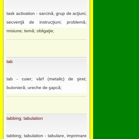
task activation - sarcină, grup de acţiuni;
secvenţă de instrucţiuni; problemă;
misiune; temă; obligaţie;
tab
tab - cuier; vârf (metalic) de şiret;
butonieră; ureche de şapcă;
tabbing; tabulation
tabbing; tabulation - tabulare, imprimare