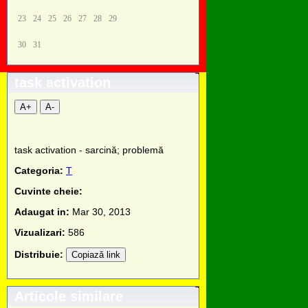
23
24
25
26
27
28
29
30
31
task activation
A+
A-
task activation - sarcină; problemă
Categoria:
T
Cuvinte cheie:
Adaugat in:
Mar 30, 2013
Vizualizari:
586
Distribuie:
Copiază link
Articole similare