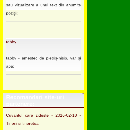
sau vizualizare a unui text din anumite
poziţii;
tabby
tabby - amestec de pietriş-nisip, var şi
apă;
Recomandari site-uri
partenere:
Cuvantul care zideste - 2016-02-18 -
Tinerii si tineretea