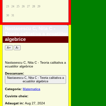
23
24
25
26
27
28
29
30
31
Nastasescu C, Nita C -
Teoria calitativa a ecuatiilor
algebrice
A+
A-
Nastasescu C, Nita C - Teoria calitativa a
ecuatiilor algebrice
Descarcare:
Nastasescu C, Nita C - Teoria calitativa a
ecuatiilor algebrice
Categoria:
Matematica
Cuvinte cheie:
Adaugat in:
Aug 27, 2024