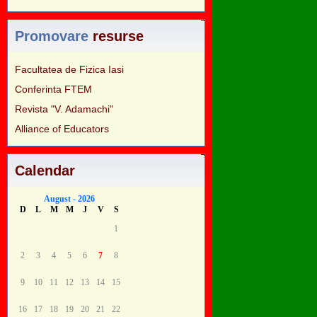
Promovare
resurse
Facultatea de Fizica Iasi
Conferinta FTEM
Revista "V. Adamachi"
Alliance of Educators
Calendar
August - 2026
D
L
M
M
J
V
S
1
2
3
4
5
6
7
8
9
10
11
12
13
14
15
16
17
18
19
20
21
22