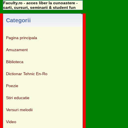
Faculty.ro - acces liber la cunoastere -
carti, cursuri, seminarii & student fun
Categorii
Pagina principala
Amuzament
Biblioteca
Dictionar Tehnic En-Ro
Poezie
Stiri educatie
Versuri melodii
Video