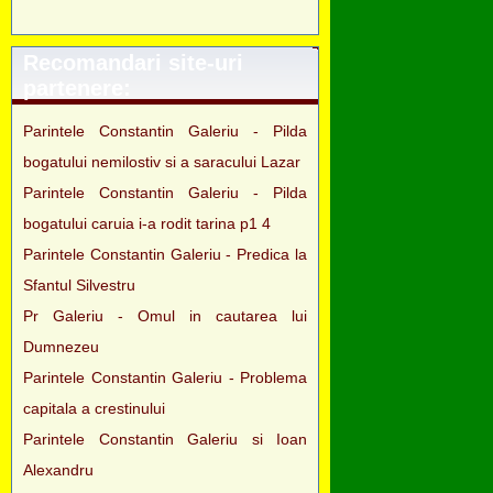
Recomandari site-uri
partenere:
Parintele Constantin Galeriu - Pilda
bogatului nemilostiv si a saracului Lazar
Parintele Constantin Galeriu - Pilda
bogatului caruia i-a rodit tarina p1 4
Parintele Constantin Galeriu - Predica la
Sfantul Silvestru
Pr Galeriu - Omul in cautarea lui
Dumnezeu
Parintele Constantin Galeriu - Problema
capitala a crestinului
Parintele Constantin Galeriu si Ioan
Alexandru